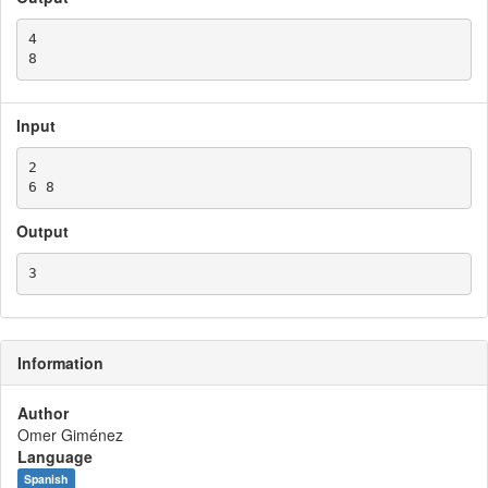
4

Input
2

Output
Information
Author
Omer Giménez
Language
Spanish