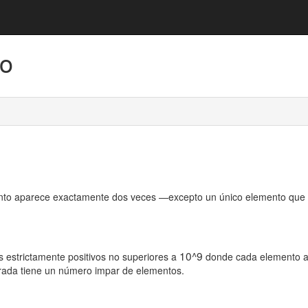
do
o aparece exactamente dos veces —excepto un único elemento que ap
10^9
s estrictamente positivos no superiores a
donde cada elemento a
trada tiene un número impar de elementos.