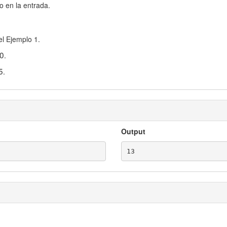
o en la entrada.
el Ejemplo 1.
0
.
5
.
Output