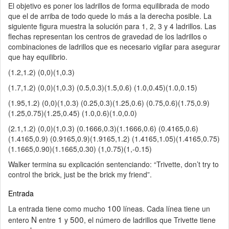
El objetivo es poner los ladrillos de forma equilibrada de modo
que el de arriba de todo quede lo más a la derecha posible. La
siguiente figura muestra la solución para 1, 2, 3 y 4 ladrillos. Las
flechas representan los centros de gravedad de los ladrillos o
combinaciones de ladrillos que es necesario vigilar para asegurar
que hay equilibrio.
(1.2,1.2) (0,0)(1,0.3)
(1.7,1.2) (0,0)(1,0.3) (0.5,0.3)(1.5,0.6) (1.0,0.45)(1.0,0.15)
(1.95,1.2) (0,0)(1,0.3) (0.25,0.3)(1.25,0.6) (0.75,0.6)(1.75,0.9)
(1.25,0.75)(1.25,0.45) (1.0,0.6)(1.0,0.0)
(2.1,1.2) (0,0)(1,0.3) (0.1666,0.3)(1.1666,0.6) (0.4165,0.6)
(1.4165,0.9) (0.9165,0.9)(1.9165,1.2) (1.4165,1.05)(1.4165,0.75)
(1.1665,0.90)(1.1665,0.30) (1,0.75)(1,-0.15)
Walker termina su explicación sentenciando: “Trivette, don’t try to
control the brick, just be the brick my friend”.
Entrada
100
La entrada tiene como mucho
líneas. Cada línea tiene un
N
1
500
entero
entre
y
, el número de ladrillos que Trivette tiene