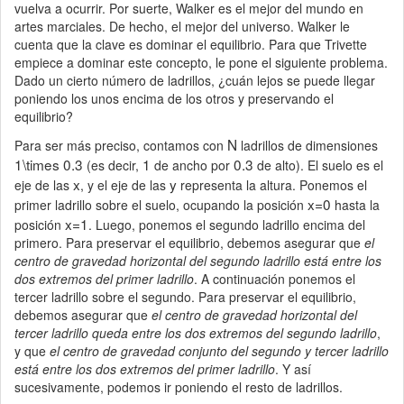
vuelva a ocurrir. Por suerte, Walker es el mejor del mundo en
artes marciales. De hecho, el mejor del universo. Walker le
cuenta que la clave es dominar el equilibrio. Para que Trivette
empiece a dominar este concepto, le pone el siguiente problema.
Dado un cierto número de ladrillos, ¿cuán lejos se puede llegar
poniendo los unos encima de los otros y preservando el
equilibrio?
N
Para ser más preciso, contamos con
ladrillos de dimensiones
1\times 0.3
1
0.3
(es decir,
de ancho por
de alto). El suelo es el
x
y
eje de las
, y el eje de las
representa la altura. Ponemos el
x=0
primer ladrillo sobre el suelo, ocupando la posición
hasta la
x=1
posición
. Luego, ponemos el segundo ladrillo encima del
primero. Para preservar el equilibrio, debemos asegurar que
el
centro de gravedad horizontal del segundo ladrillo está entre los
dos extremos del primer ladrillo
. A continuación ponemos el
tercer ladrillo sobre el segundo. Para preservar el equilibrio,
debemos asegurar que
el centro de gravedad horizontal del
tercer ladrillo queda entre los dos extremos del segundo ladrillo
,
y que
el centro de gravedad conjunto del segundo y tercer ladrillo
está entre los dos extremos del primer ladrillo
. Y así
sucesivamente, podemos ir poniendo el resto de ladrillos.