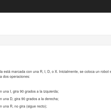
a está marcada con una R, I, D, o X. Inicialmente, se coloca un robot e
iza dos operaciones:
n una I, gira 90 grados a la izquierda;
on una D, gira 90 grados a la derecha;
n una R, no gira (sigue recto);