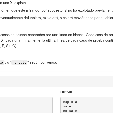
n una X, explota.
cción en que esté mirando (por supuesto, si no ha explotado previament
 eventualmente del tablero, explotará, o estará moviéndose por el tabl
casos de prueba separados por una línea en blanco. Cada caso de pr
o X) cada una. Finalmente, la última línea de cada caso de prueba contie
N, E, S u O).
”, o “
” según convenga.
le
no sale
Output
explota

sale

no sale
