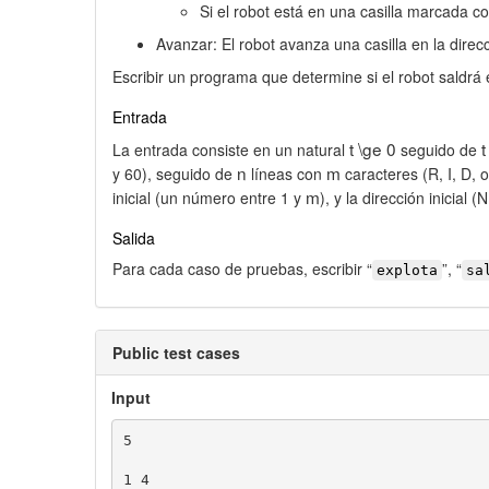
Si el robot está en una casilla marcada co
Avanzar: El robot avanza una casilla en la dire
Escribir un programa que determine si el robot saldrá
Entrada
t \ge 0
t
La entrada consiste en un natural
seguido de
n
m
y 60), seguido de
líneas con
caracteres (R, I, D, 
m
inicial (un número entre 1 y
), y la dirección inicial (
Salida
Para cada caso de pruebas, escribir “
”, “
explota
sa
Public test cases
Input
5

1 4
