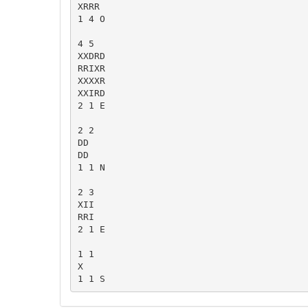
XRRR

1 4 O

4 5

XXDRD

RRIXR

XXXXR

XXIRD

2 1 E

2 2

DD

DD

1 1 N

2 3

XII

RRI

2 1 E

1 1

X
