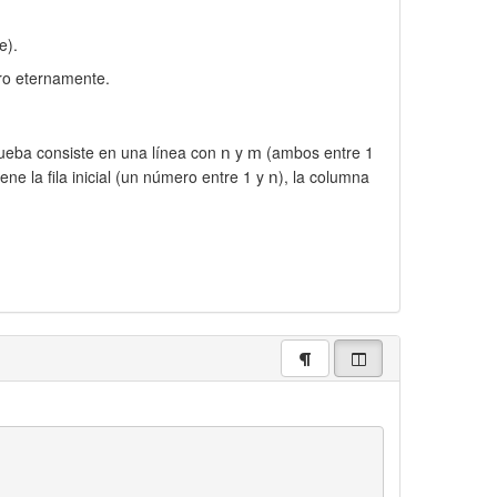
e).
ero eternamente.
n
m
ueba consiste en una línea con
y
(ambos entre 1
n
ne la fila inicial (un número entre 1 y
), la columna